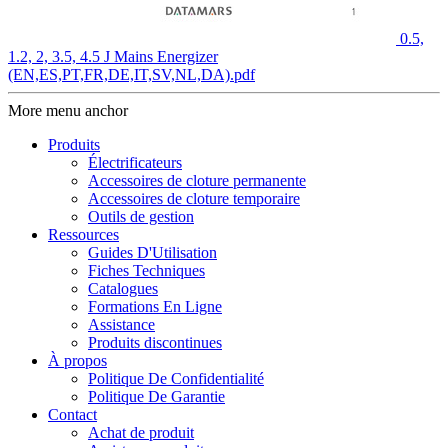
0.5,
1.2, 2, 3.5, 4.5 J Mains Energizer
(EN,ES,PT,FR,DE,IT,SV,NL,DA).pdf
More menu anchor
Produits
Électrificateurs
Accessoires de cloture permanente
Accessoires de cloture temporaire
Outils de gestion
Ressources
Guides D'Utilisation
Fiches Techniques
Catalogues
Formations En Ligne
Assistance
Produits discontinues
À propos
Politique De Confidentialité
Politique De Garantie
Contact
Achat de produit