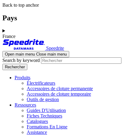
Aller
Skip
Back to top anchor
au
to
contenu
navigation
Pays
principal
France
Speedrite
Open main menu
Close main menu
Search by keyword
Produits
Électrificateurs
Accessoires de cloture permanente
Accessoires de cloture temporaire
Outils de gestion
Ressources
Guides D'Utilisation
Fiches Techniques
Catalogues
Formations En Ligne
Assistance