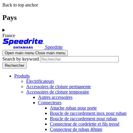
Aller
Skip
Back to top anchor
au
to
contenu
navigation
Pays
principal
France
Speedrite
Open main menu
Close main menu
Search by keyword
Produits
Électrificateurs
Accessoires de cloture permanente
Accessoires de cloture temporaire
Autres accessoires
Connecteurs
Attache ruban pour porte
Boucle de raccordement inox pour ruban
Boucle de raccordement pour ruban
Connecteur de cordelette et fils tressé
Connecteur de ruban 40mm