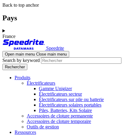
Aller
Skip
Back to top anchor
au
to
contenu
navigation
Pays
principal
France
Speedrite
Open main menu
Close main menu
Search by keyword
Produits
Électrificateurs
Gamme Unigizer
Électrificateurs secteur
Électrificateurs sur pile ou batterie
Électrificateurs solaires portables
Piles, Batteries, Kits Solaire
Accessoires de cloture permanente
Accessoires de cloture temporaire
Outils de gestion
Ressources